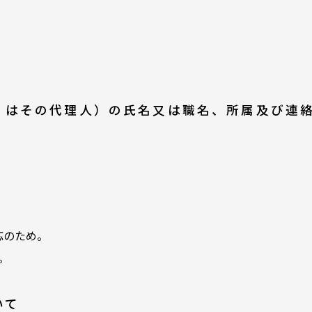
くはその代理人）の氏名又は職名、所属及び連
応のため。
。
いて