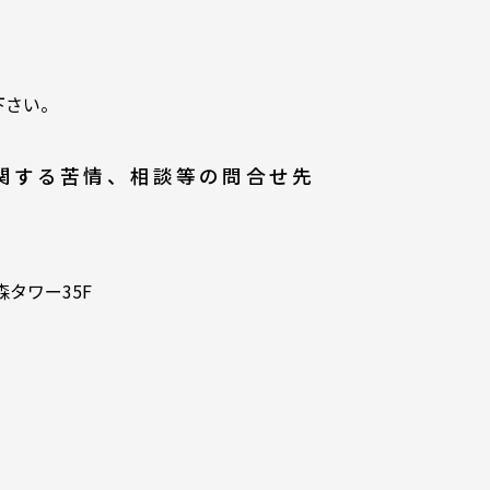
下さい。
関する苦情、相談等の問合せ先
森タワー35F