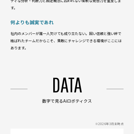
ディな分析・判断力と固定概念に囚われない柔軟な発想力を重宝しま
す。
何よりも誠実であれ
社内のメンバーが誰一人欠けても成り立たない。固い信頼と強い絆で
結ばれたチームだからこそ、果敢にチャレンジできる環境がここには
あります。
DATA
数字で見るAiロボティクス
※2026年3月末時点