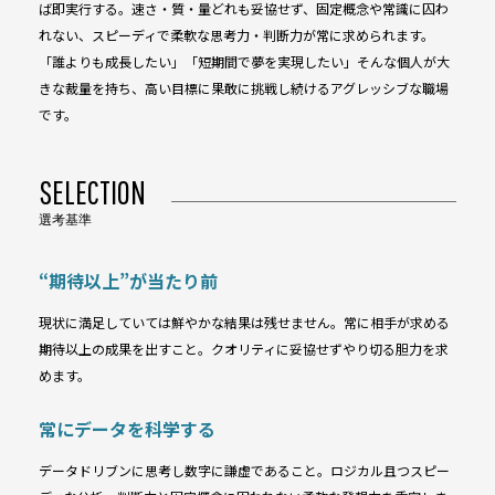
ば即実行する。速さ・質・量どれも妥協せず、固定概念や常識に囚わ
れない、スピーディで柔軟な思考力・判断力が常に求められます。
「誰よりも成長したい」「短期間で夢を実現したい」そんな個人が大
きな裁量を持ち、高い目標に果敢に挑戦し続けるアグレッシブな職場
です。
SELECTION
選考基準
“期待以上”が当たり前
現状に満足していては鮮やかな結果は残せません。常に相手が求める
期待以上の成果を出すこと。クオリティに妥協せずやり切る胆力を求
めます。
常にデータを科学する
データドリブンに思考し数字に謙虚であること。ロジカル且つスピー